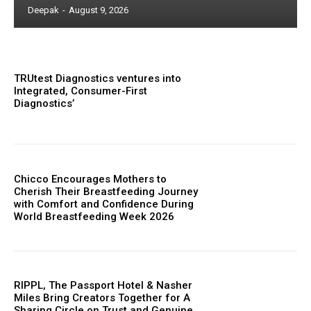
Deepak
-
August 9, 2026
TRUtest Diagnostics ventures into
Integrated, Consumer-First
Diagnostics’
Chicco Encourages Mothers to
Cherish Their Breastfeeding Journey
with Comfort and Confidence During
World Breastfeeding Week 2026
RIPPL, The Passport Hotel & Nasher
Miles Bring Creators Together for A
Sharing Circle on Trust and Genuine