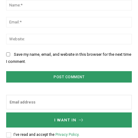
Na
Ema
Web
Save my name, email, and website in this browser for the next time
I comment.
I WANT IN
I've read and accept the
Privacy Policy
.